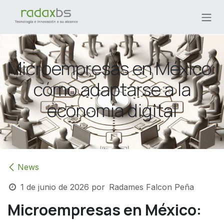
Ir al contenido
Microempresas en México:
cómo adaptarse a la
economía digital
News
1 de junio de 2026
por
Radames Falcon Peña
Microempresas en México: