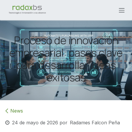
Ir al contenido
Proceso de innovación
empresarial: pasos clave
para desarrollar ideas
exitosas
News
24 de mayo de 2026
por
Radames Falcon Peña