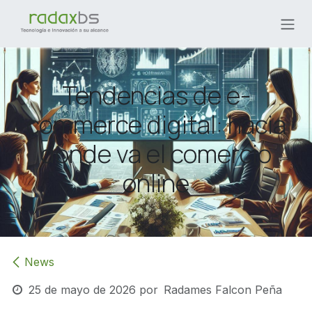
Ir al contenido
Tendencias de e-
commerce digital: hacia
dónde va el comercio
online
News
25 de mayo de 2026
por
Radames Falcon Peña