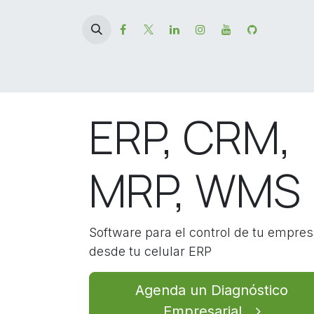
Ir al contenido
Inicio
News
Eventos
Cursos
Citas
H
ERP, CRM,
MRP, WMS
Software para el control de tu empre
desde tu celular ERP
Agenda un Diagnóstico
Empresarial