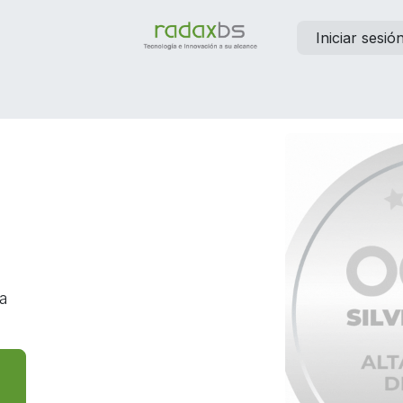
Iniciar sesió
elp
Contáctanos
Empleos
sa