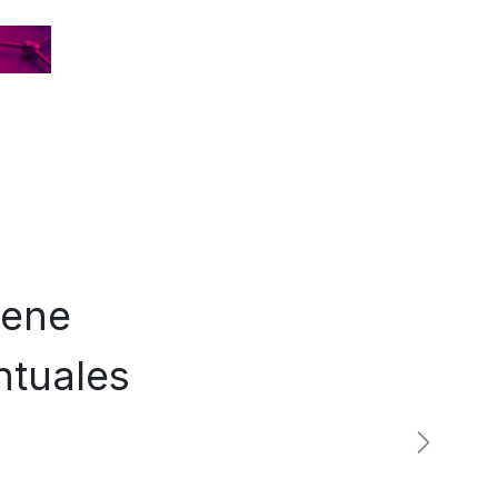
iene
ntuales
Siguient