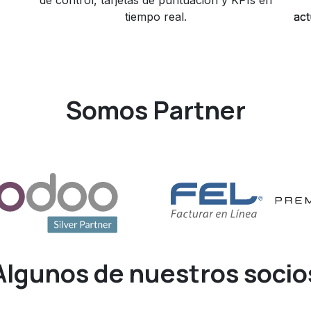
de control, tarjetas de puntuación y KPIs en
tiempo real.
act
act
Somos Partner
Algunos de nuestros socio