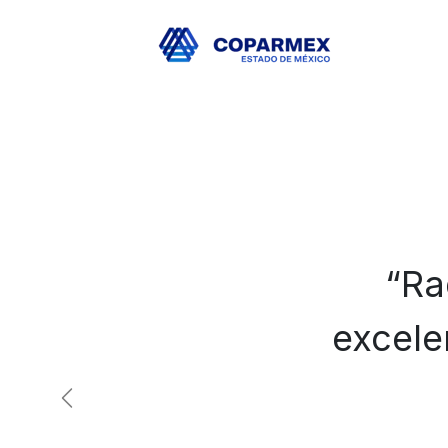
“Ra
excele
Anterior