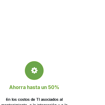
Ahorra hasta un 50%
Ahorra hasta un 50%
En los costos de Tl asociados al
en los costos de Tl asociados al