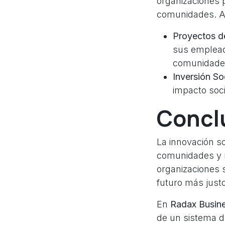
organizaciones p
comunidades. A
Proyectos de
sus emplead
comunidade
Inversión Soc
impacto soci
Concl
La innovación s
comunidades y m
organizaciones s
futuro más justo
En
Radax Busine
de un sistema d