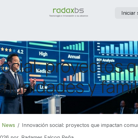
Iniciar
Soporte
Contáctenos
Trabajos
social: proyectos 
munidades y famil
News
Innovación social: proyectos que impactan comun
2026
por
Radames Falcon Peña