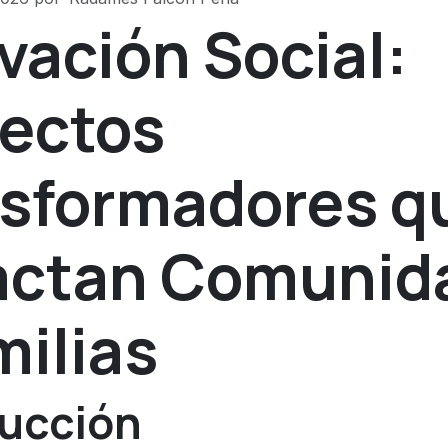
vación Social:
ectos
sformadores q
actan Comunid
milias
ducción