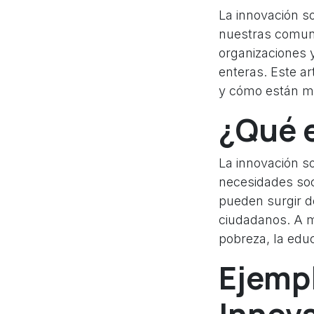
La innovación so
nuestras comuni
organizaciones 
enteras. Este ar
y cómo están mo
¿Qué e
La innovación s
necesidades soci
pueden surgir d
ciudadanos. A m
pobreza, la educ
Ejempl