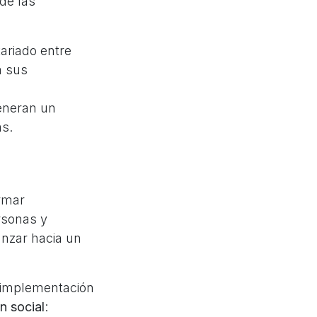
de las
riado entre
a sus
eneran un
as.
ormar
rsonas y
anzar hacia un
 implementación
n social
: