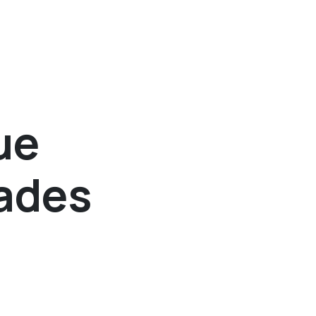
ue
ades