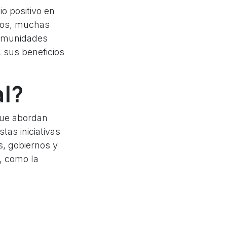
o positivo en
ivos, muchas
comunidades
, sus beneficios
al?
que abordan
tas iniciativas
s, gobiernos y
, como la