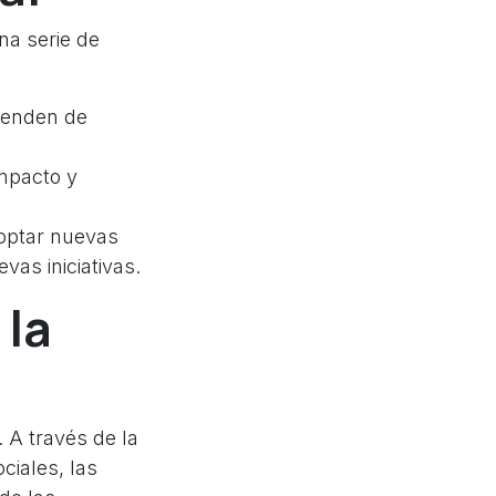
na serie de
ependen de
impacto y
optar nuevas
vas iniciativas.
 la
 A través de la
ciales, las