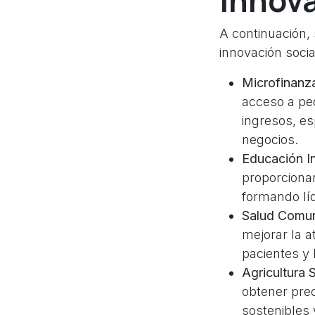
Innova
A continuación,
innovación soci
Microfinanz
acceso a pe
ingresos, es
negocios.
Educación In
proporciona
formando líd
Salud Comuni
mejorar la a
pacientes y 
Agricultura 
obtener prec
sostenibles