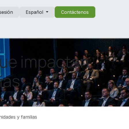
 sesión
Español
Contáctenos
que impactan
ias
idades y familias