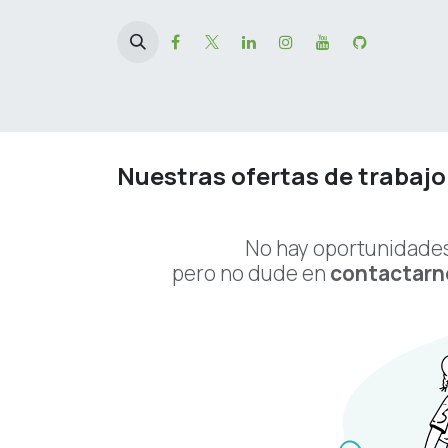
Ir al contenido
Inicio
News
Eventos
Cursos
Citas
H
Nuestras ofertas de trabajo
No hay oportunidades
pero no dude en
contactarn