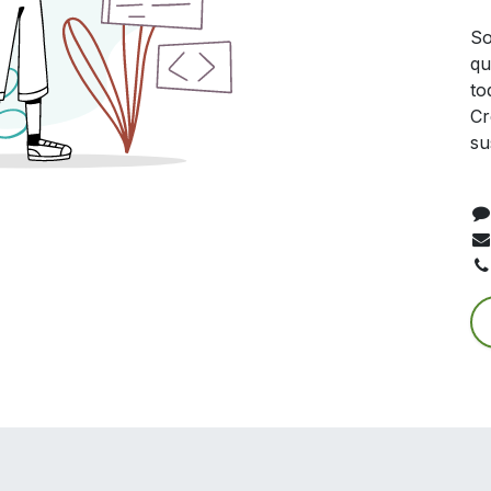
So
qu
to
Cr
su