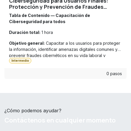
Ciberseguridad para Usuarios Finales:
Protección y Prevención de Fraudes
Digitales
Tabla de Contenido — Capacitación de
Ciberseguridad para todos
Duración total:
1 hora
Objetivo general:
Capacitar a los usuarios para proteger
la información, identificar amenazas digitales comunes y
prevenir fraudes cibernéticos en su vida laboral y
Intermedio
personal.
0 pasos
¿Cómo podemos ayudar?
Contáctenos en cualquier momento