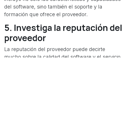
del software, sino también el soporte y la
formación que ofrece el proveedor.
5. Investiga la reputación del
proveedor
La reputación del proveedor puede decirte
mucho sobre la calidad del software y el servicio
al cliente. Investiga las opiniones de otros
usuarios, verifica las calificaciones y lee las
revisiones en línea para obtener una visión
completa del proveedor.
6. Asegúrate de que el
software está actualizado
El mundo de la contabilidad y las finanzas está