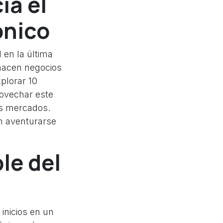
ia el
ónico
 en la última
hacen negocios
plorar 10
rovechar este
os mercados.
en aventurarse
le del
inicios en un