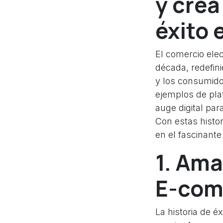
y crea
éxito 
El comercio ele
década, redefi
y los consumido
ejemplos de pla
auge digital pa
Con estas histo
en el fascinan
1. Ama
E-com
La historia de é