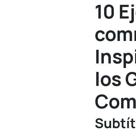
10 E
comm
Insp
los 
Come
Subtít