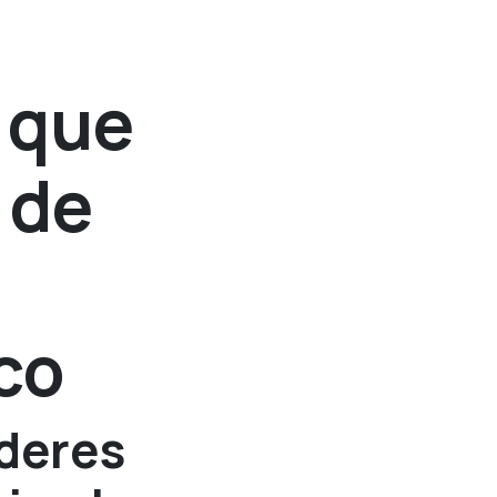
 que
 de
co
íderes