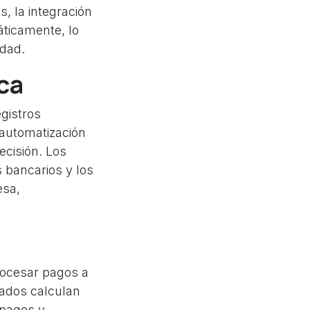
, la integración
áticamente, lo
idad.
ca
gistros
 automatización
ecisión. Los
 bancarios y los
esa,
rocesar pagos a
zados calculan
 pagos y