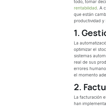
todo, tomar de
rentabilidad
. A 
que están camb
productividad y 
1.
Gesti
La automatizació
optimizar el sto
sistemas automa
real de sus pro
errores humanos
el momento ade
2.
Factu
La facturación 
han implementad