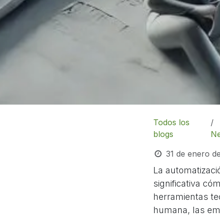
Todos los
blogs
N
31 de enero d
La automatizac
significativa có
herramientas tec
humana, las emp