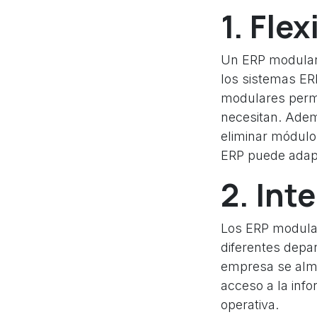
1. Fle
Un ERP modular
los sistemas ERP
modulares permi
necesitan. Adem
eliminar módulo
ERP puede adapt
2. Int
Los ERP modula
diferentes depa
empresa se alma
acceso a la info
operativa.