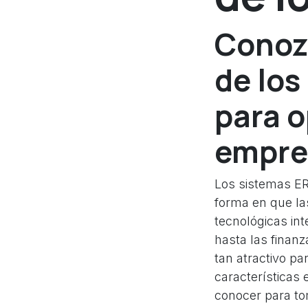
Conozc
de lo
para o
empre
Los sistemas ER
forma en que la
tecnológicas int
hasta las finan
tan atractivo pa
características
conocer para to