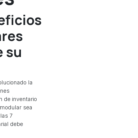
eficios
ares
e su
lucionado la
ones
n de inventario
P modular sea
las 7
rial debe