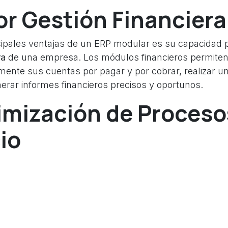
or Gestión Financiera
cipales ventajas de un ERP modular es su capacidad p
ra
de una empresa. Los módulos financieros permiten
zmente sus cuentas por pagar y por cobrar, realizar u
erar informes financieros precisos y oportunos.
imización de Proceso
io
lar, las empresas pueden optimizar sus procesos d
ndancias y aumentando la eficiencia. Los módulos d
utomatizar y simplificar las tareas diarias, lo que per
ntrarse en actividades más estratégicas y de mayor 