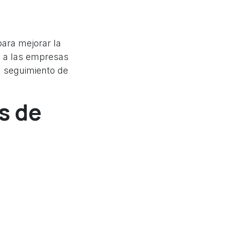
ara mejorar la
 a las empresas
n seguimiento de
s de
e negocio,
e ERP están
mite a los
valor.