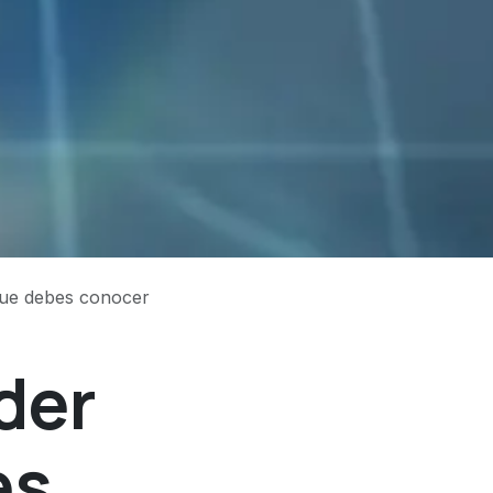
que debes conocer
der
es