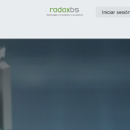
Iniciar sesió
elp
Contáctanos
Empleos