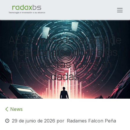
Ir al contenido
AEO explicado: el arte de
posicionarse donde las
respuestas ya están
dadas
News
29 de junio de 2026
por
Radames Falcon Peña