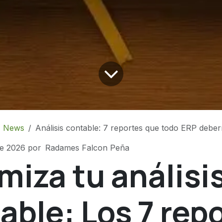
News
Análisis contable: 7 reportes que todo ERP deber
de 2026
por
Radames Falcon Peña
miza tu análisi
able: Los 7 rep