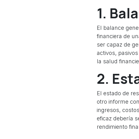
1. Bal
El balance gener
financiera de u
ser capaz de gen
activos, pasivos
la salud financi
2. Est
El estado de re
otro informe con
ingresos, costo
eficaz debería s
rendimiento fin