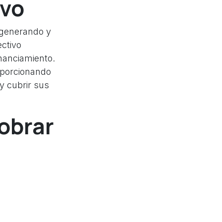
ivo
á generando y
ectivo
inanciamiento.
oporcionando
y cubrir sus
cobrar
turas pendientes
onar
gos de impago.
acilitando la