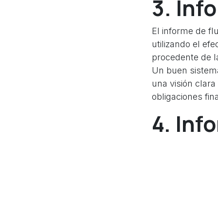
3. Inf
El informe de fl
utilizando el efe
procedente de la
Un buen sistema
una visión clara
obligaciones fin
4. Inf
El informe de c
de pago por part
eficazmente el f
Un sistema ERP e
gestión de las c