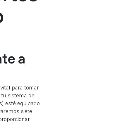
o
nte a
 vital para tomar
 tu sistema de
és) esté equipado
oraremos siete
proporcionar