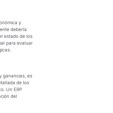
económica y
ente debería
el estado de los
ial para evaluar
gicas.
y ganancias, es
tallada de los
co. Un ERP
ación del