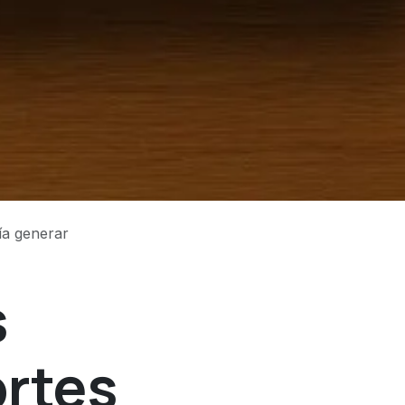
ía generar
s
ortes