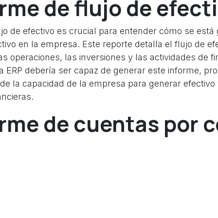
orme de flujo de efect
ujo de efectivo es crucial para entender cómo se est
ctivo en la empresa. Este reporte detalla el flujo de ef
s operaciones, las inversiones y las actividades de f
 ERP debería ser capaz de generar este informe, pr
 de la capacidad de la empresa para generar efectivo 
ancieras.
orme de cuentas por 
uentas por cobrar proporciona un resumen de las fac
e de los clientes. Este reporte es esencial para gesti
lujo de efectivo y para identificar y gestionar los ries
ficiente debería ser capaz de generar este informe, f
uentas por cobrar.