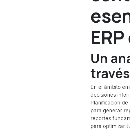
esen
ERP 
Un aná
través
En el ámbito emp
decisiones infor
Planificación de
para generar rep
reportes fundam
para optimizar t