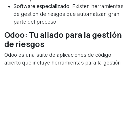
Software especializado:
Existen herramientas
de gestión de riesgos que automatizan gran
parte del proceso.
Odoo: Tu aliado para la gestión
de riesgos
Odoo es una suite de aplicaciones de código
abierto que incluye herramientas para la gestión
de riesgos. Con Odoo, puedes:
Centralizar la información:
Almacenar toda la
información relacionada con los riesgos en
una única plataforma.
Automatizar el seguimiento:
Realizar un
seguimiento automático de los riesgos y las
acciones tomadas.