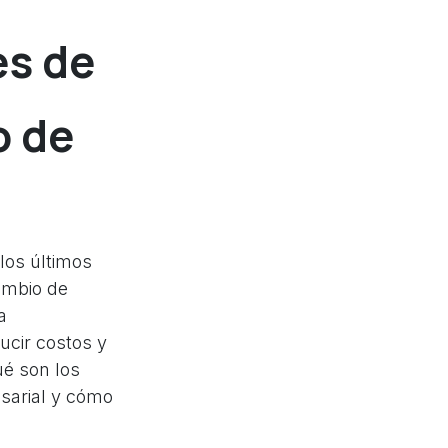
es de
o de
los últimos
ambio de
a
ducir costos y
ué son los
sarial y cómo