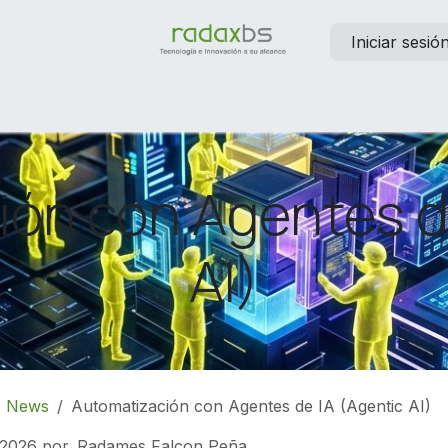
Iniciar sesió
elp
Contáctanos
Empleos
ón con Agentes d
AI)
News
Automatización con Agentes de IA (Agentic AI)
 2026
por
Radames Falcon Peña