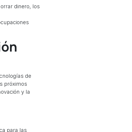
rrar dinero, los
eocupaciones
ión
ecnologías de
os próximos
ovación y la
ca para las