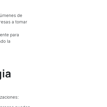
olúmenes de
presas a tomar
iente para
do la
gia
izaciones: