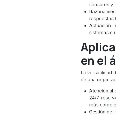
sensores y 
Razonamien
respuestas 
Actuación:
I
sistemas o u
Aplica
en el 
La versatilidad 
de una organiza
Atención al c
24/7, resol
más comple
Gestión de i