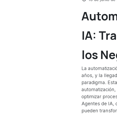
Autom
IA: Tr
los Ne
La automatizaci
años, y la lleg
paradigma. Esta 
automatización, 
optimizar proce
Agentes de IA, 
pueden transform