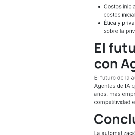
Costos inicia
costos inici
Ética y priv
sobre la pri
El fut
con Ag
El futuro de la
Agentes de IA q
años, más empre
competitividad 
Concl
La automatizaci