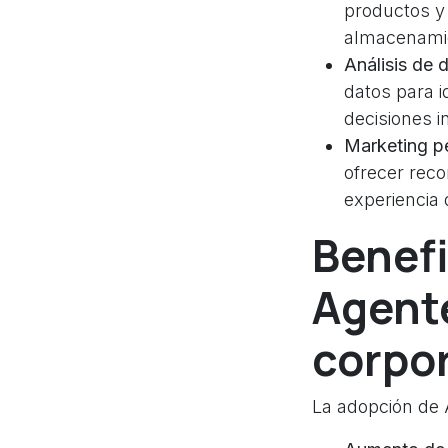
productos y 
almacenami
Análisis de 
datos para i
decisiones 
Marketing p
ofrecer rec
experiencia 
Benef
Agente
corpor
La adopción de A