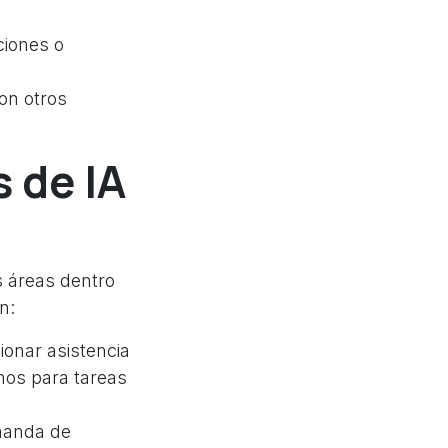
ciones o
on otros
 de IA
s áreas dentro
n:
onar asistencia
nos para tareas
manda de