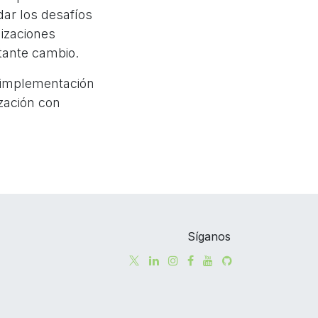
dar los desafíos
nizaciones
tante cambio.
 implementación
zación con
Síganos