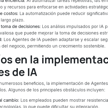
a eficiencia:
Al automatizar tareas repetitivas, las 
po y recursos para enfocarse en actividades estratégi
e costos:
La automatización puede reducir significat
 largo plazo.
 toma de decisiones:
Los análisis impulsados por IA 
valiosa que puede mejorar la toma de decisiones estr
d:
Los Agentes de IA pueden adaptarse y escalar seg
del negocio, permitiendo un crecimiento sostenible.
os en la implementac
s de IA
numerosos beneficios, la implementación de Agentes
íos. Algunos de los principales obstáculos incluyen:
al cambio:
Los empleados pueden mostrar resistencia
cnologías, lo que puede dificultar su integración.