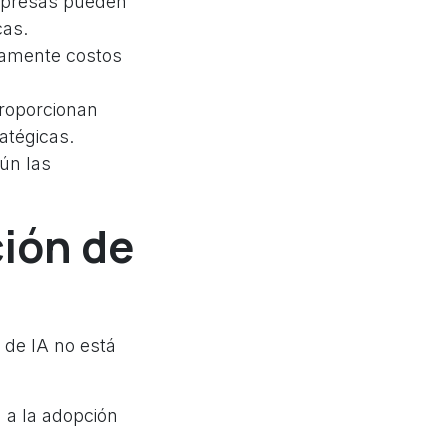
empresas pueden
cas.
ivamente costos
proporcionan
atégicas.
ún las
ión de
 de IA no está
 a la adopción