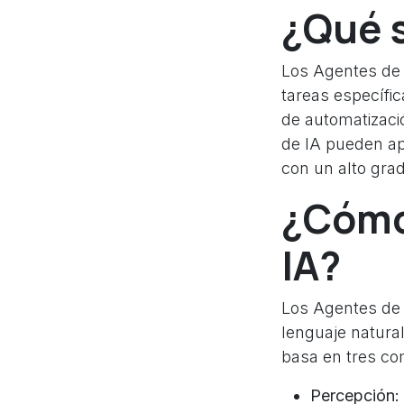
¿Qué s
Los Agentes de I
tareas específi
de automatizaci
de IA pueden ap
con un alto gra
¿Cómo
IA?
Los Agentes de 
lenguaje natural
basa en tres co
Percepción: