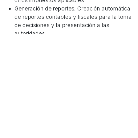
otros impuestos aplicables.
Generación de reportes:
Creación automática
de reportes contables y fiscales para la toma
de decisiones y la presentación a las
autoridades.
Presentación de declaraciones:
Envío
electrónico de declaraciones de impuestos de
forma segura y eficiente.
Implementación de un Sistema
de Gestión Empresarial
Para implementar una solución de
automatización de impuestos de manera efectiva,
es fundamental contar con un sistema de gestión
empresarial (ERP) robusto y flexible. Un ERP
permite integrar todos los procesos de la
empresa, desde la contabilidad hasta las ventas,