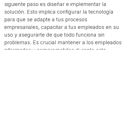
siguiente paso es diseñar e implementar la
solución. Esto implica configurar la tecnología
para que se adapte a tus procesos
empresariales, capacitar a tus empleados en su
uso y asegurarte de que todo funciona sin
problemas. Es crucial mantener a los empleados
informados y comprometidos durante este
proceso para garantizar una transición sin
problemas.
Paso 4: Pruebas y Ajustes
Una vez implementada la solución, es importante
realizar pruebas exhaustivas para asegurarte de
que todo funciona según lo previsto. Es probable
que debas hacer ajustes a lo largo del camino
para optimizar la solución y garantizar que