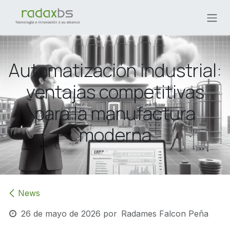
Ir al contenido
Automatización industrial:
ventajas competitivas
para la manufactura
moderna
News
26 de mayo de 2026
por
Radames Falcon Peña