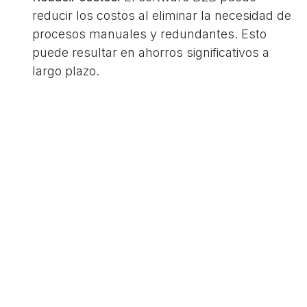
reducir los costos al eliminar la necesidad de
procesos manuales y redundantes. Esto
puede resultar en ahorros significativos a
largo plazo.
Mejorar las relaciones con los clientes y
proveedores:
El software B2B puede mejorar
las relaciones con los clientes y proveedores
al proporcionar una plataforma donde
pueden interactuar, compartir información y
realizar transacciones de manera eficiente.
Proporcionar insights valiosos:
El software
B2B puede proporcionar insights valiosos
sobre el rendimiento del negocio, lo que
puede ayudar a las empresas a tomar
decisiones más informadas y estratégicas.
Implementando software