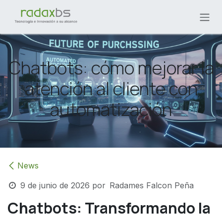
Ir al contenido
Chatbots: cómo mejorar la
atención al cliente con
automatización
News
9 de junio de 2026
por
Radames Falcon Peña
Chatbots: Transformando la