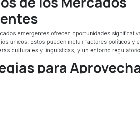
os de los Mercados
entes
ados emergentes ofrecen oportunidades significativ
íos únicos. Estos pueden incluir factores políticos y
ras culturales y lingüísticas, y un entorno regulatorio 
egias para Aprovecha
unidades
 al máximo las oportunidades en los mercados emer
adoptar una estrategia bien pensada y adaptada a l
 y Análisis:
La comprensión de las condiciones locale
, las tendencias de consumo y las normativas legale