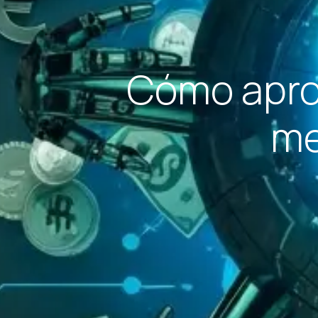
Cómo apro
me