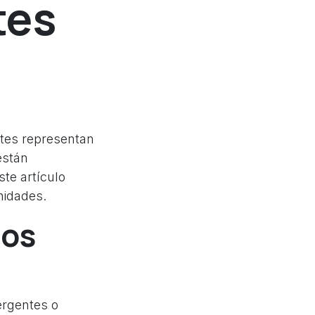
tes
entes representan
están
ste artículo
nidades.
dos
rgentes o