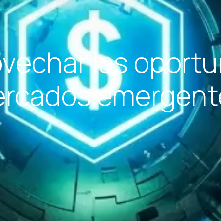
vechar las oportu
rcados emergent