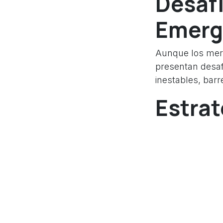
Desafí
Emerg
Aunque los merc
presentan desaf
inestables, barre
Estrat
Oport
Para aprovechar
empresas deben 
locales.
Investigación
del mercado