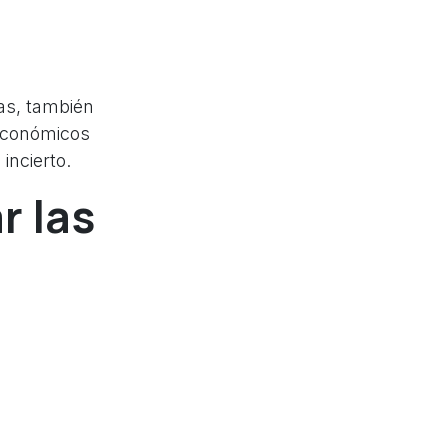
as, también
 económicos
incierto.
r las
gentes, las
as condiciones
s, la dinámica
s es