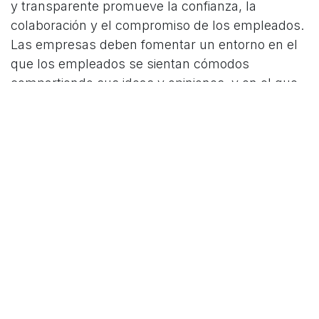
y transparente promueve la confianza, la
colaboración y el compromiso de los empleados.
Las empresas deben fomentar un entorno en el
que los empleados se sientan cómodos
compartiendo sus ideas y opiniones, y en el que
se valore y reconozca la contribución de todos.
4. Aprendizaje y desarrollo
continuo
Una cultura de aprendizaje y desarrollo continuo
es esencial para mantener a los empleados
comprometidos y motivados. Las empresas
deben proporcionar oportunidades para el
desarrollo profesional y personal, fomentar la
innovación y el pensamiento creativo, y
reconocer y recompensar el rendimiento y la