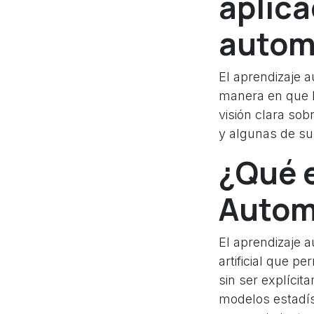
aplica
autom
El aprendizaje a
manera en que l
visión clara so
y algunas de su
¿Qué e
Autom
El aprendizaje 
artificial que p
sin ser explícit
modelos estadíst