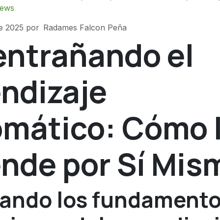
ews
e 2025
por
Radames Falcon Peña
ntrañando el
ndizaje
mático: Cómo l
nde por Sí Mis
rando los fundamento