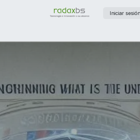
Iniciar sesió
elp
Contáctanos
Empleos