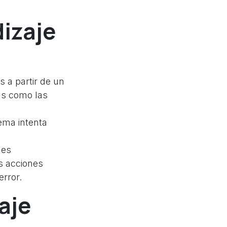
dizaje
 a partir de un
as como las
tema intenta
nes
s acciones
rror.
aje