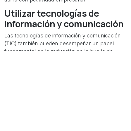
Utilizar tecnologías de
información y comunicación
Las tecnologías de información y comunicación
(TIC) también pueden desempeñar un papel
fundamental en la reducción de la huella de
carbono de las empresas. Según un informe de
GeSI
, las TIC podrían reducir las emisiones de
gases de efecto invernadero a nivel mundial en
un 20% para 2030, al tiempo que generan
ahorros económicos significativos. Las TIC
pueden ayudar a las empresas a monitorear y
administrar su uso de energía, a optimizar sus
operaciones y a permitir formas de trabajo más
flexibles, como el teletrabajo, que pueden reducir
las emisiones de los viajes al trabajo.