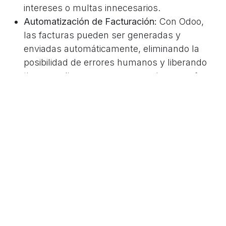
intereses o multas innecesarios.
Automatización de Facturación:
Con Odoo,
las facturas pueden ser generadas y
enviadas automáticamente, eliminando la
posibilidad de errores humanos y liberando
tiempo valioso para que su equipo se enfoque
en tareas más estratégicas.
Seguimiento de Obligaciones Financieras:
Odoo ofrece una visión clara de todas las
obligaciones financieras de su empresa, lo
que permite a los gerentes tomar decisiones
informadas sobre la gestión de deudas y la
planificación financiera a largo plazo.
Integración con Bancos y Proveedores:
Odoo
se integra perfectamente con la mayoría de
los bancos y proveedores, lo que permite una
transferencia de datos sin problemas y una