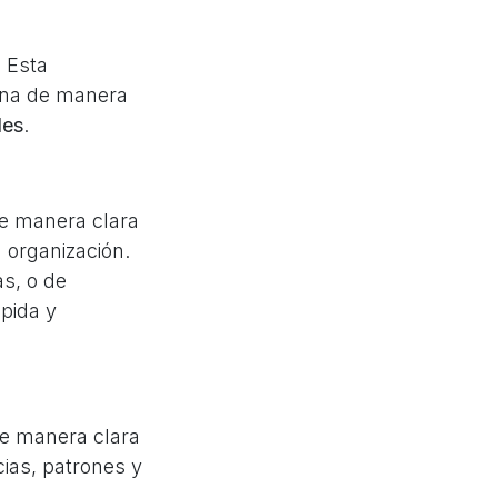
. Esta
ona de manera
les
.
e manera clara
 organización.
as, o de
ápida y
de manera clara
cias, patrones y