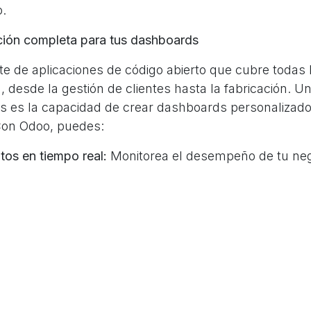
o.
ión completa para tus dashboards
te de aplicaciones de código abierto que cubre todas
 desde la gestión de clientes hasta la fabricación. U
s es la capacidad de crear dashboards personalizad
Con Odoo, puedes:
atos en tiempo real:
Monitorea el desempeño de tu neg
oards personalizados:
Adapta los dashboards a tus n
os de diferentes fuentes:
Combina datos de diferentes 
ras fuentes externas.
ashboards con otros usuarios:
Facilita la colaboración
n equipo.