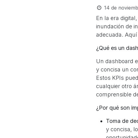
14 de noviemb
En la era digit
inundación de i
adecuada. Aquí 
¿Qué es un dash
Un dashboard em
y concisa un co
Estos KPIs puede
cualquier otro á
comprensible de
¿Por qué son im
Toma de dec
y concisa, l
oportunidad