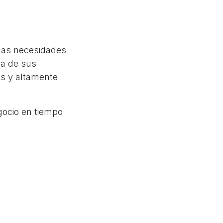
 las necesidades
na de sus
os y altamente
ocio en tiempo
ecesidades
aplicaciones de
 y la toma de