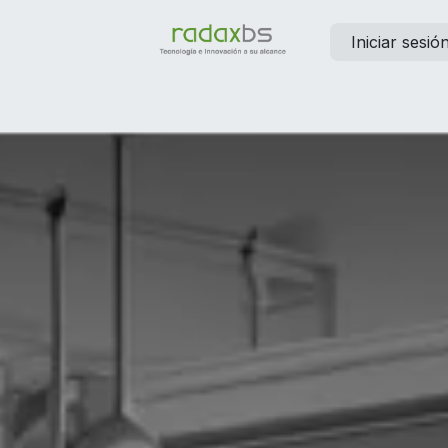
Iniciar sesió
elp
Contáctanos
Empleos