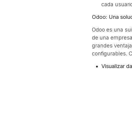
cada usuari
Odoo: Una soluc
Odoo es una sui
de una empresa,
grandes ventaja
configurables. 
Visualizar d
real.
Crear dashb
específicas.
Integrar dat
Odoo y de ot
Compartir d
decisiones e