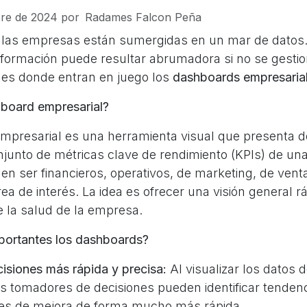
re de 2024
por
Radames Falcon Peña
al, las empresas están sumergidas en un mar de datos
nformación puede resultar abrumadora si no se gesti
es donde entran en juego los
dashboards empresaria
board empresarial?
presarial es una herramienta visual que presenta d
njunto de métricas clave de rendimiento (KPIs) de una
n ser financieros, operativos, de marketing, de vent
rea de interés. La idea es ofrecer una visión general r
 la salud de la empresa.
portantes los dashboards?
isiones más rápida y precisa:
Al visualizar los datos 
os tomadores de decisiones pueden identificar tenden
es de mejora de forma mucho más rápida.