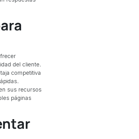
para
frecer
idad del cliente.
aja competitiva
rápidas.
en sus recursos
ples páginas
entar