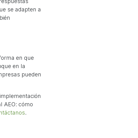
 respuestas
que se adapten a
bién
 forma en que
oque en la
 empresas pueden
 implementación
 al AEO: cómo
ntáctanos
.