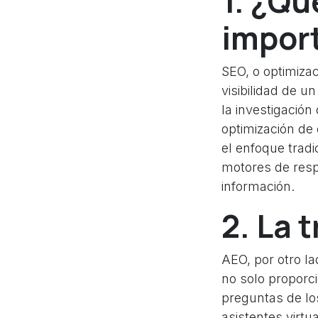
1. ¿Qu
impor
SEO, o optimiza
visibilidad de 
la investigación
optimización de
el enfoque trad
motores de res
información.
2. La 
AEO, por otro l
no solo proporc
preguntas de lo
asistentes virt