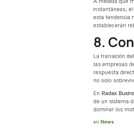
A medida que m
instantáneas, e
esta tendencia n
establecerán re
8. Co
La transición de
las empresas de
respuesta direc
no solo sobreviv
En
Radax Busine
de un sistema d
dominar los mot
en
News