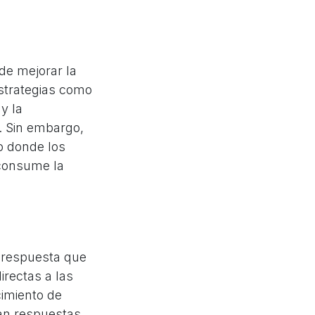
de mejorar la
estrategias como
y la
. Sin embargo,
o donde los
consume la
e respuesta que
irectas a las
cimiento de
ran respuestas