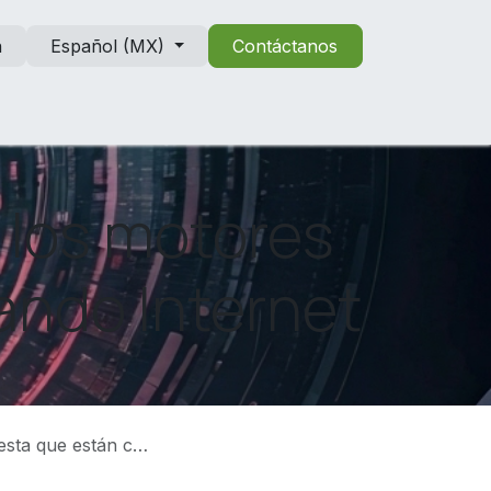
n
Español (MX)
Contáctanos
 los motores
ando Internet
 cambiando Internet