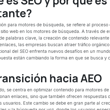
é es SEO y por qué es
tante?
ción para motores de búsqueda, se refiere al proceso 
un sitio web en los motores de búsqueda. A través de 
 de palabras clave, la creación de contenido relevante 
 enlaces, las empresas buscan atraer tráfico orgánico
icional del SEO enfrenta nuevos desafíos en un mund
puesta están cambiando la forma en que se busca y 
transición hacia AEO
ado, se centra en optimizar contenido para motores d
ionan enlaces, sino que también ofrecen respuestas d
s usuarios. Este cambio se debe en gran parte al cre
uales y la búsqueda por voz, donde los usuarios espe