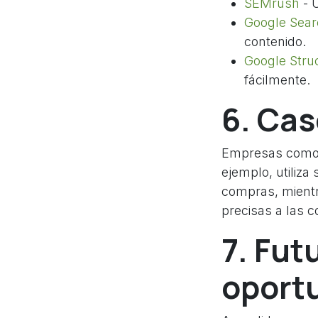
SEMrush
- U
Google Sear
contenido.
Google Stru
fácilmente.
6. Cas
Empresas com
ejemplo, utiliza
compras, mientr
precisas a las c
7. Fut
oport