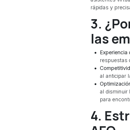
rápidas y precis
3. ¿Po
las e
Experiencia 
respuestas d
Competitivi
al anticipar
Optimización
al disminuir
para encont
4. Est