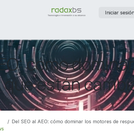
Iniciar sesió
elp
Contáctanos
Empleos
AEO: cómo dominar
 que están cambi
Del SEO al AEO: cómo dominar los motores de respuesta que están
ws