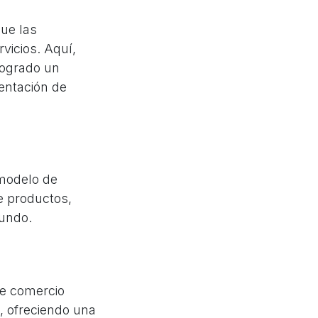
que las
icios. Aquí,
logrado un
entación de
modelo de
e productos,
mundo.
de comercio
, ofreciendo una