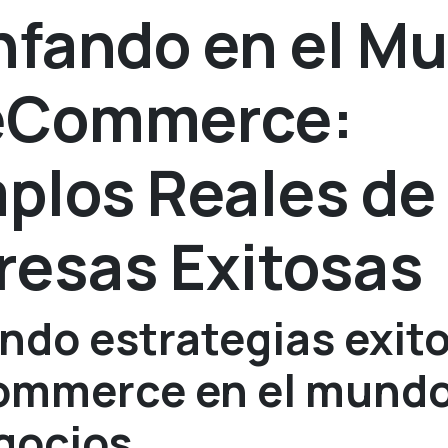
nfando en el M
 eCommerce:
plos Reales de
esas Exitosas
ndo estrategias exit
ommerce en el mundo
gocios