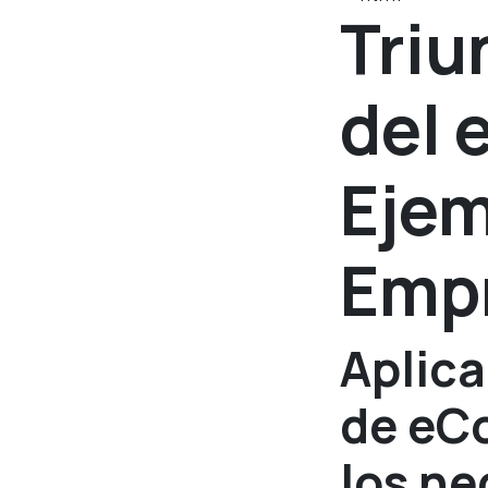
Triu
del
Ejem
Empr
Aplica
de eC
los ne