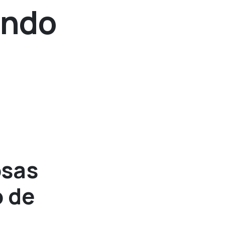
undo
osas
 de