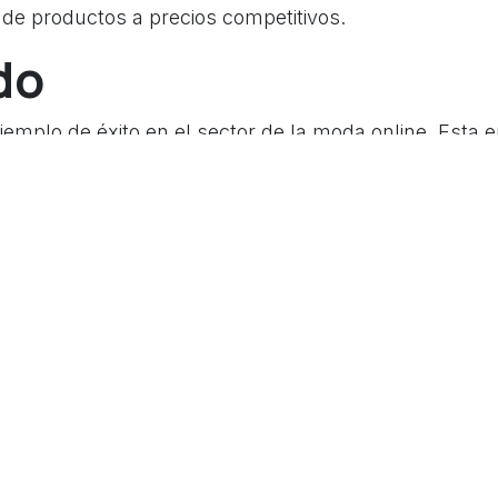
 de productos a precios competitivos.
do
jemplo de éxito en el sector de la moda online. Esta
ado un crecimiento impresionante desde su lanzamie
oque en la experiencia del cliente y la variedad de pr
 automóviles eléctricos Tesla también ha hecho un us
avés de su sitio web, los clientes pueden personali
lo cual ha contribuido a su éxito en el mercado de lo
usion