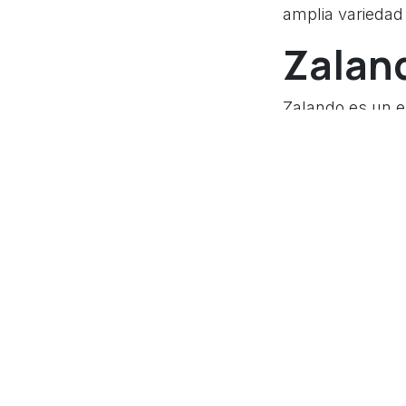
amplia variedad
Zalan
Zalando es un e
alemana ha logr
gracias a su enf
Tesla
El fabricante de
eCommerce. A tr
vehículo Tesla, 
eléctricos.
Concl