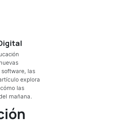
igital
ucación
 nuevas
 software, las
artículo explora
y cómo las
 del mañana.
ción