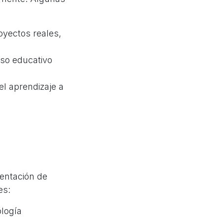
oyectos reales,
eso educativo
el aprendizaje a
mentación de
es:
ología