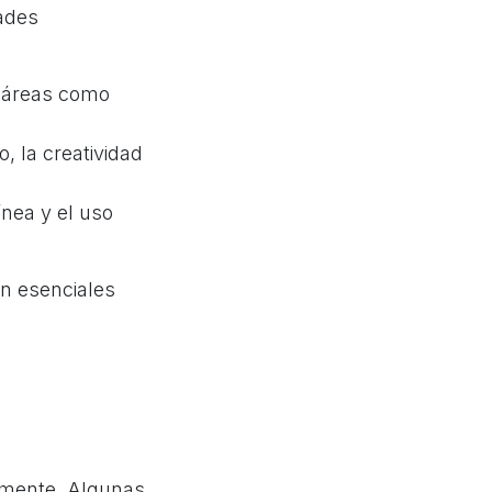
dades
n áreas como
, la creatividad
ínea y el uso
on esenciales
amente. Algunas