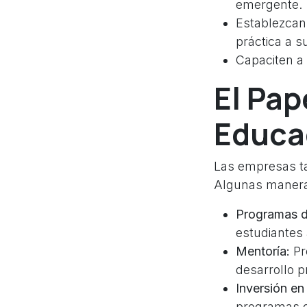
emergente.
Establezcan
práctica a s
Capaciten a
El Pap
Educa
Las empresas ta
Algunas maneras
Programas d
estudiantes 
Mentoría:
Pr
desarrollo p
Inversión en
programas d