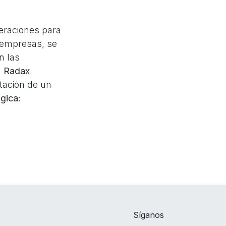
eraciones para
y empresas, se
n las
n
Radax
tación de un
gica:
Síganos