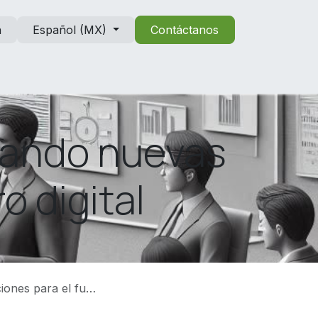
n
Español (MX)
Contáctanos
rando nuevas
o digital
 el futuro digital