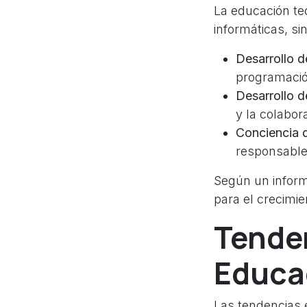
La educación tec
informáticas, si
Desarrollo d
programación
Desarrollo d
y la colabor
Conciencia di
responsable 
Según un infor
para el crecimie
Tende
Educa
Las tendencias 