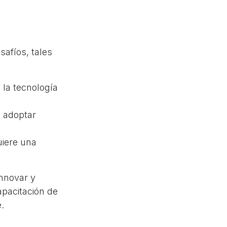
safíos, tales
 la tecnología
a adoptar
uiere una
nnovar y
apacitación de
.