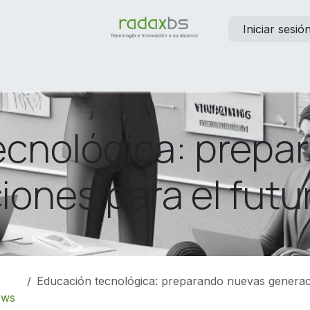
Iniciar sesió
elp
Contáctanos
Empleos
ecnológica: prepa
ones para el futur
Educación tecnológica: preparando nuevas generaciones para
ews