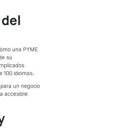
 del
e cómo una PYME
de su
omplicados
e 100 idiomas.
 para un negocio
ra accesible
y