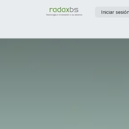
Iniciar sesió
elp
Contáctanos
Empleos