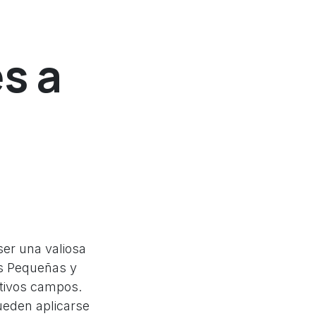
s a
n
ser una valiosa
as Pequeñas y
tivos campos.
ueden aplicarse