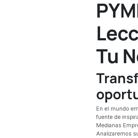
PYME
Lecc
Tu N
Trans
oport
En el mundo emp
fuente de inspir
Medianas Empre
Analizaremos su