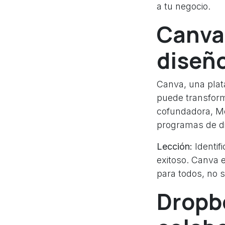
a tu negocio.
Canva:
diseñ
Canva, una plat
puede transform
cofundadora, Me
programas de di
Lección:
Identif
exitoso. Canva e
para todos, no s
Dropb