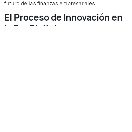
futuro de las finanzas empresariales.
El Proceso de Innovación en
la Era Digital
El proceso de innovación en sí mismo también
está siendo transformado por la era digital. La
naturaleza colaborativa de la Internet ha
permitido que las empresas aprovechen la
"sabiduría de la multitud" para impulsar la
innovación. Plataformas de innovación abierta,
hackathons y crowdsourcing son solo algunas
de las formas en que las empresas están
aprovechando el poder de la era digital para
impulsar la innovación.
Conclusión: El Futuro de la