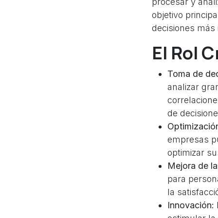
procesar y anal
objetivo princip
decisiones más i
El Rol C
Toma de dec
analizar gra
correlacione
de decision
Optimizació
empresas pue
optimizar su
Mejora de la 
para persona
la satisfacci
Innovación: