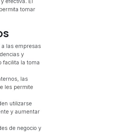
 efectiva. El
 permita tomar
os
e a las empresas
ndencias y
 facilita la toma
nternos, las
ue les permite
en utilizarse
iente y aumentar
des de negocio y