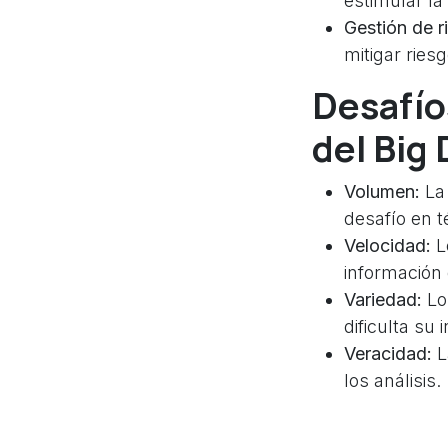
estimular la
Gestión de r
mitigar ries
Desafíos
del Big
Volumen:
La 
desafío en 
Velocidad:
L
información 
Variedad:
Lo
dificulta su 
Veracidad:
L
los análisis.
Radax B