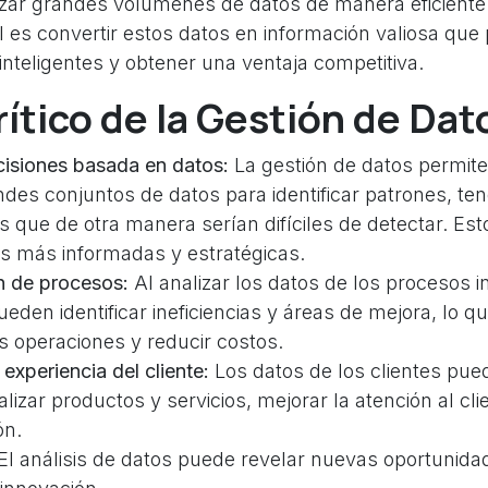
izar grandes volúmenes de datos de manera eficiente y
al es convertir estos datos en información valiosa que
nteligentes y obtener una ventaja competitiva.
rítico de la Gestión de Dat
isiones basada en datos:
La gestión de datos permit
ndes conjuntos de datos para identificar patrones, te
s que de otra manera serían difíciles de detectar. Esto
es más informadas y estratégicas.
n de procesos:
Al analizar los datos de los procesos i
den identificar ineficiencias y áreas de mejora, lo q
s operaciones y reducir costos.
experiencia del cliente:
Los datos de los clientes pued
lizar productos y servicios, mejorar la atención al cl
ón.
El análisis de datos puede revelar nuevas oportunida