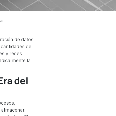
ta
eración de datos.
 cantidades de
es y redes
adicalmente la
Era del
rocesos,
, almacenar,