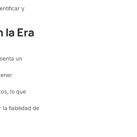
ntificar y
 la Era
esenta un
tener
os, lo que
la fiabilidad de
Su