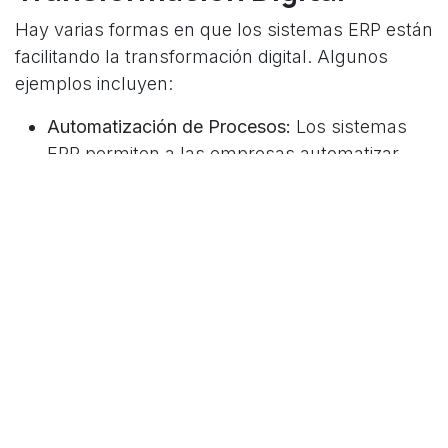
Hay varias formas en que los sistemas ERP están
facilitando la transformación digital. Algunos
ejemplos incluyen:
Automatización de Procesos:
Los sistemas
ERP permiten a las empresas automatizar
una variedad de procesos, desde la
contabilidad hasta la gestión de la cadena de
suministro. Esto no solo mejora la eficiencia,
sino que también libera tiempo para que los
empleados se centren en tareas más
estratégicas.
Mejora de la toma de decisiones:
Al
proporcionar una visión integral de las
operaciones de la empresa, los sistemas ERP
pueden ayudar a los líderes empresariales a