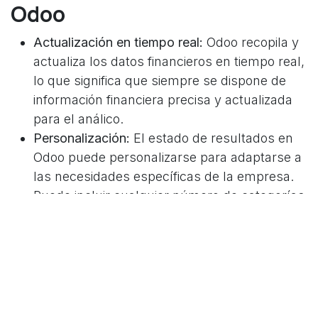
Odoo
Actualización en tiempo real:
Odoo recopila y
actualiza los datos financieros en tiempo real,
lo que significa que siempre se dispone de
información financiera precisa y actualizada
para el análico.
Personalización:
El estado de resultados en
Odoo puede personalizarse para adaptarse a
las necesidades específicas de la empresa.
Puede incluir cualquier número de categorías
de ingresos, costos y gastos, y puede
configurarse para mostrar datos en
diferentes formatos.
Análisis detallado:
Odoo proporciona
herramientas de análisis que permiten a las
empresas descomponer y examinar los