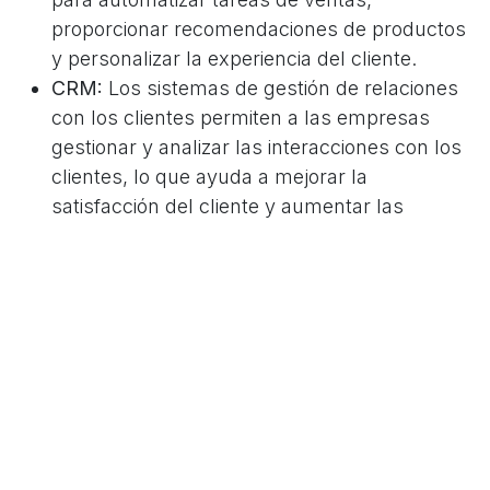
proporcionar recomendaciones de productos
y personalizar la experiencia del cliente.
CRM:
Los sistemas de gestión de relaciones
con los clientes permiten a las empresas
gestionar y analizar las interacciones con los
clientes, lo que ayuda a mejorar la
satisfacción del cliente y aumentar las
ventas.
Desarrollar un Programa de
Fidelización de Clientes
Los programas de fidelización de clientes pueden
ser una forma efectiva de aumentar las ventas al
incentivar a los clientes a continuar comprando
tus productos o servicios. De acuerdo a
Forbes
,
los clientes leales gastan un 67% más que los