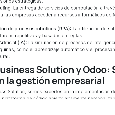
siones estratégicas.
ting:
La entrega de servicios de computación a través
a las empresas acceder a recursos informáticos de f
ión de procesos robóticos (RPA):
La utilización de so
tareas repetitivas y basadas en reglas.
rtificial (IA):
La simulación de procesos de inteligen
quinas, como el aprendizaje automático y el procesam
ural.
usiness Solution y Odoo: 
n la gestión empresarial
ss Solution, somos expertos en la implementación d
plataforma de código abierto altamente personalizabl
ce una amplia gama de aplicaciones integradas que c
ión empresarial, desde las finanzas hasta el comercio