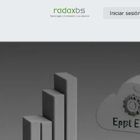
Iniciar sesió
elp
Contáctanos
Empleos