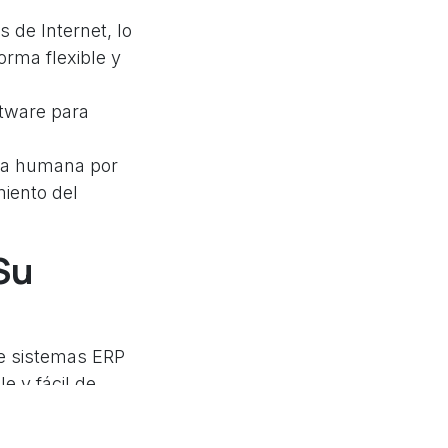
 de Internet, lo
orma flexible y
ftware para
cia humana por
iento del
Su
e sistemas ERP
e y fácil de
ubren todas las
 electrónico.