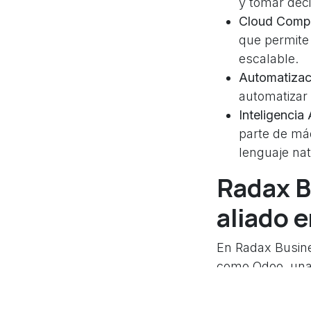
y tomar deci
Cloud Compu
que permite 
escalable.
Automatizac
automatizar 
Inteligencia A
parte de má
lenguaje nat
Radax B
aliado e
En Radax Busine
como Odoo, una 
usar. Odoo ofre
áreas de la gest