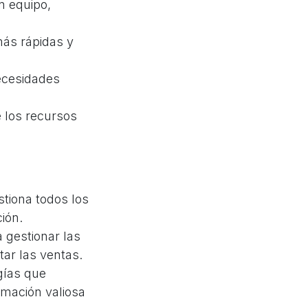
n equipo,
ás rápidas y
ecesidades
 los recursos
tiona todos los
ión.
 gestionar las
tar las ventas.
gías que
rmación valiosa