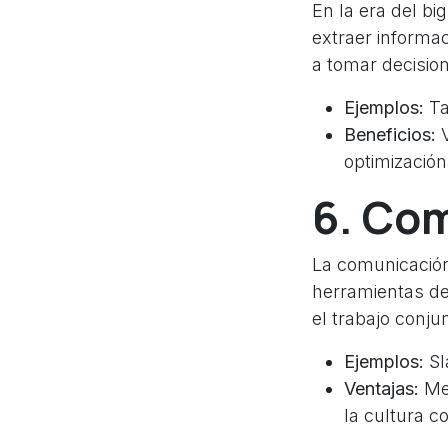
En la era del bi
extraer informa
a tomar decisio
Ejemplos:
Ta
Beneficios:
V
optimización
6. Co
La comunicación 
herramientas de 
el trabajo conju
Ejemplos:
Sl
Ventajas:
Mej
la cultura co