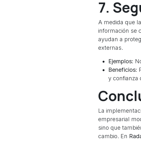
7. Seg
A medida que la
información se 
ayudan a proteg
externas.
Ejemplos:
No
Beneficios:
P
y confianza d
Concl
La implementaci
empresarial mode
sino que tambié
cambio. En
Rada