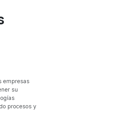
s
as empresas
ener su
logías
ndo procesos y