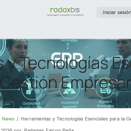
Iniciar sesió
elp
Contáctanos
Empleos
 y Tecnologías Es
 Gestión Empresar
News
Herramientas y Tecnologías Esenciales para la G
 2026
por
Radames Falcon Peña