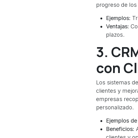
progreso de los
Ejemplos:
Tr
Ventajas:
Col
plazos.
3. CRM
con Cl
Los sistemas de
clientes y mejor
empresas recopil
personalizado.
Ejemplos d
Beneficios:
A
clientes y o