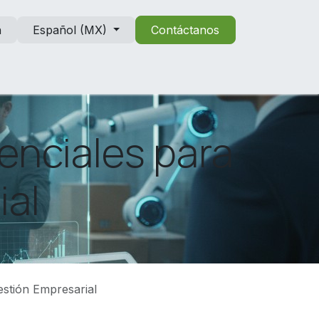
n
Español (MX)
Contáctanos
enciales para
ial
estión Empresarial