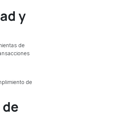
dad y
mientas de
ransacciones
mplimiento de
 de