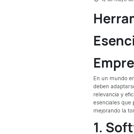
Herra
Esenci
Empre
En un mundo emp
deben adaptarse
relevancia y efi
esenciales que 
mejorando la to
1. Sof