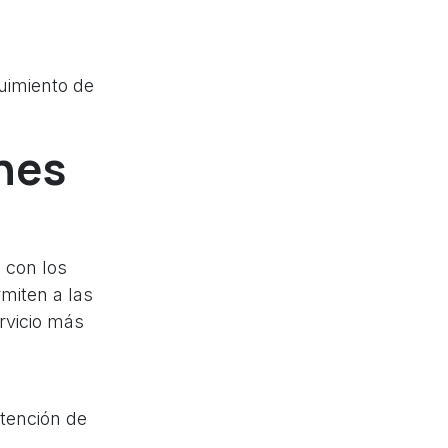
uimiento de
nes
 con los
miten a las
rvicio más
etención de