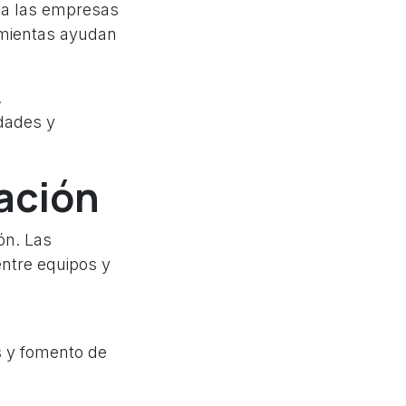
n a las empresas
amientas ayudan
.
idades y
ación
ón. Las
entre equipos y
s y fomento de