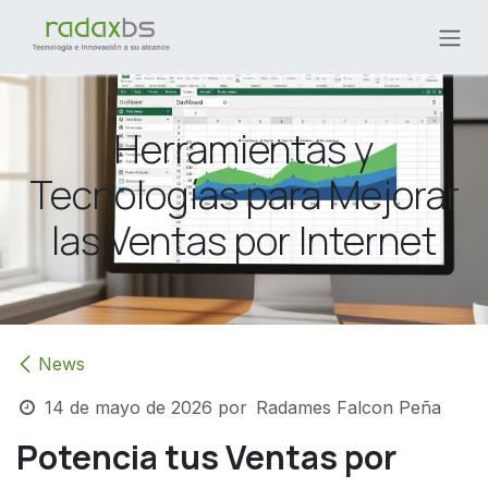
Ir al contenido
Herramientas y
Tecnologías para Mejorar
las Ventas por Internet
News
14 de mayo de 2026
por
Radames Falcon Peña
Potencia tus Ventas por