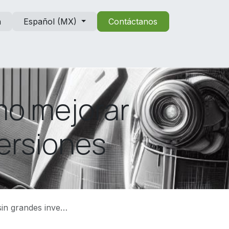
n
Español (MX)
Contáctanos
mo mejorar
ersiones
andes inversiones