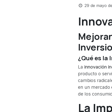
29 de mayo d
Innov
Mejoran
Inversi
¿Qué es la 
La
innovación i
producto o servi
cambios radical
en un mercado 
de los consumid
La Imp