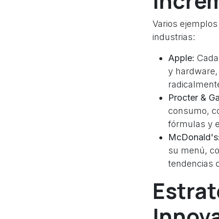
Incre
Varios ejemplos
industrias:
Apple:
Cada 
y hardware,
radicalmente
Procter & G
consumo, co
fórmulas y 
McDonald's
su menú, co
tendencias d
Estrat
Innov