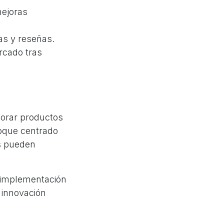
mejoras
as y reseñas.
rcado tras
jorar productos
foque centrado
as pueden
 implementación
 innovación