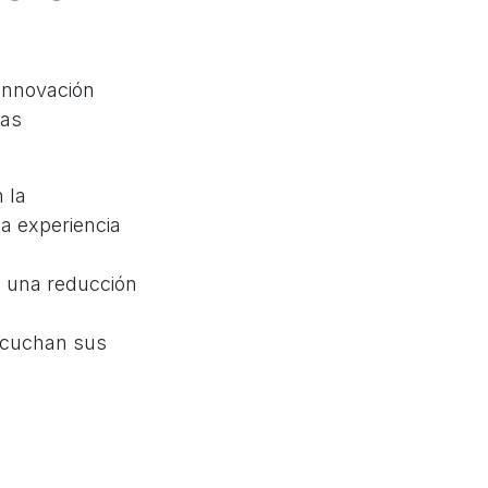
 innovación
ñas
 la
a experiencia
 una reducción
scuchan sus