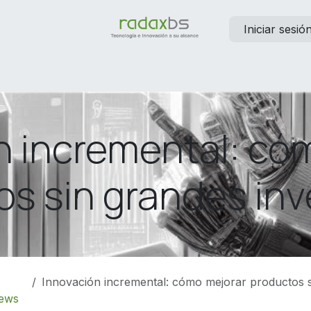
Iniciar sesió
elp
Contáctanos
Empleos
n incremental: có
os sin grandes inv
Innovación incremental: cómo mejorar productos sin gr
ews