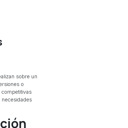
s
ealizan sobre un
versiones o
 competitivas
s necesidades
ación