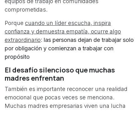
equipos de trabajo en comunidades
comprometidas.
Porque
cuando un líder escucha, inspira
confianza y demuestra empatía, ocurre algo
extraordinario
:
las personas dejan de trabajar solo
por obligación y comienzan a trabajar con
propósito
El desafío silencioso que muchas
madres enfrentan
También es importante reconocer una realidad
emocional que pocas veces se menciona.
Muchas madres empresarias viven una lucha
interna constante: querer triunfar
profesionalmente sin sentir que descuidan a su
familia. La presión social suele exigirles ser
perfectas en todos los roles al mismo tiempo.