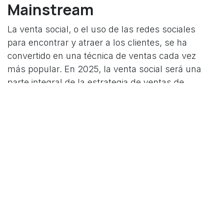
Mainstream
La venta social, o el uso de las redes sociales
para encontrar y atraer a los clientes, se ha
convertido en una técnica de ventas cada vez
más popular. En 2025, la venta social será una
parte integral de la estrategia de ventas de
cualquier empresa. Los vendedores necesitarán
saber cómo utilizar las redes sociales para
construir relaciones con los clientes, compartir
contenido útil y atraer a los clientes potenciales.
La Experiencia del Cliente es
la Nueva Frontera
La experiencia del cliente se ha convertido en un
diferenciador clave en el mercado actual. En