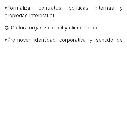
•Formalizar contratos, políticas internas y
propiedad intelectual.
🤝 Cultura organizacional y clima laboral
•Promover identidad corporativa y sentido de
pertenencia.
•Gestionar el cambio con empatía y
acompañamiento.
•
Fomentar comunicación abierta, colaboración y
rendición de cuentas.
•Prevenir conflictos familiares o
intergeneracionales.
📈 Planeación estratégica y visión compartida