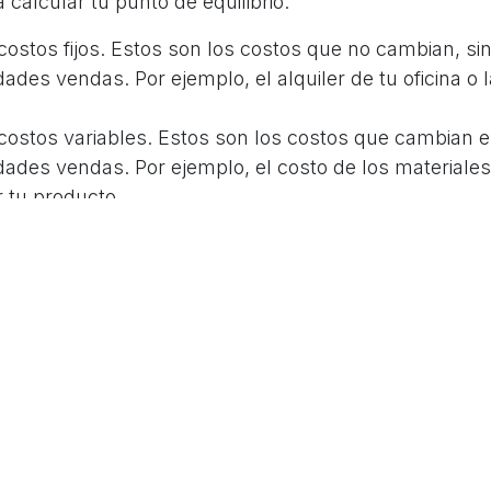
 calcular tu punto de equilibrio:
costos fijos. Estos son los costos que no cambian, si
ades vendas. Por ejemplo, el alquiler de tu oficina o 
costos variables. Estos son los costos que cambian e
ades vendas. Por ejemplo, el costo de los materiale
r tu producto.
recio de venta por unidad. Este es el precio al que v
 producto o servicio.
usa la siguiente fórmula para calcular tu punto de equ
cio de Venta por Unidad - Costos Variables por Unidad)
usar el Punto de Equ
ejorar tu negocio?
librio no es solo un indicador de rentabilidad, sino ta