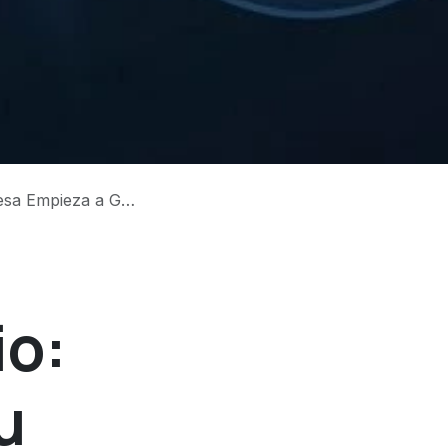
 Empieza a Ganar
io:
u