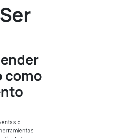
 Ser
tender
io como
ento
ventas o
s herramientas