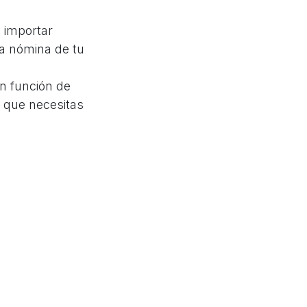
n importar
la nómina de tu
n función de
s que necesitas
endes cada
ilibrio: Costos
ilibrio
mbién una