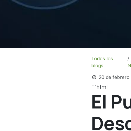
Todos los
blogs
N
20 de febrero
```html
El P
Desc