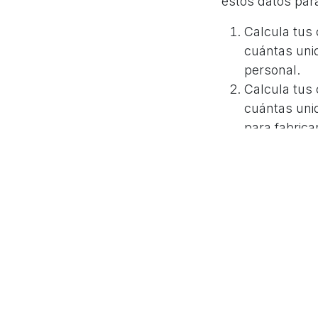
estos datos para
Calcula tus 
cuántas unid
personal.
Calcula tus 
cuántas unid
para fabrica
Calcula tu p
unidad de tu
Finalmente, 
Fijos / (Pre
¿Cómo 
para m
El punto de equi