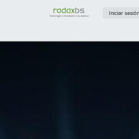
Iniciar sesió
elp
Contáctanos
Empleos