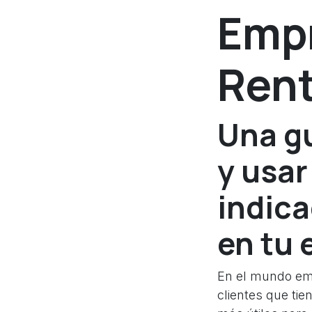
Empr
Rent
Una gu
y usar
indica
en tu
En el mundo empr
clientes que tie