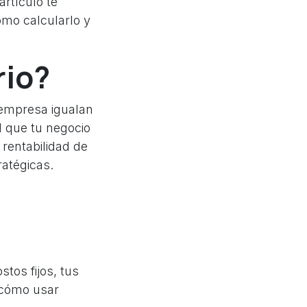
artículo te
ómo calcularlo y
rio?
u empresa igualan
l que tu negocio
 rentabilidad de
ratégicas.
stos fijos, tus
s cómo usar