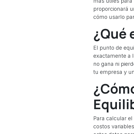
más útiles para 
proporcionará un
cómo usarlo par
¿Qué e
El punto de equi
exactamente a lo
no gana ni pierd
tu empresa y un
¿Cómo 
Equili
Para calcular el
costos variable