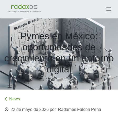
Ir al contenido
Pymes en México:
oportunidades de
crecimiento en un entorno
digital
News
22 de mayo de 2026
por
Radames Falcon Peña