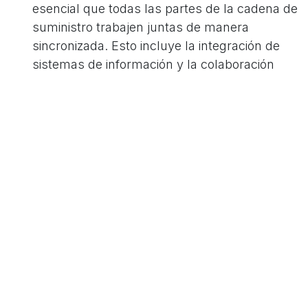
esencial que todas las partes de la cadena de
suministro trabajen juntas de manera
sincronizada. Esto incluye la integración de
sistemas de información y la colaboración
entre departamentos y socios comerciales.
Automatización de procesos:
La
implementación de tecnologías digitales
puede automatizar muchos procesos
manuales, reduciendo errores y aumentando
la eficiencia. Las soluciones de software de
gestión de la cadena de suministro (SCM)
pueden ser particularmente útiles en este
sentido.
Uso de análisis de datos:
Los datos pueden
proporcionar conocimientos valiosos para la
toma de decisiones. El análisis de datos
puede ayudar a identificar tendencias, prever