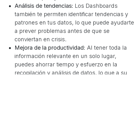
Análisis de tendencias:
Los Dashboards
también te permiten identificar tendencias y
patrones en tus datos, lo que puede ayudarte
a prever problemas antes de que se
conviertan en crisis.
Mejora de la productividad:
Al tener toda la
información relevante en un solo lugar,
puedes ahorrar tiempo y esfuerzo en la
recopilación y análisis de datos, lo que a su
vez puede mejorar la productividad de tu
equipo.
En resumen, un Dashboard en Odoo te ofrece
una visión 360º de tu negocio, lo que te permite
tomar decisiones informadas basadas en datos
reales y en tiempo real.