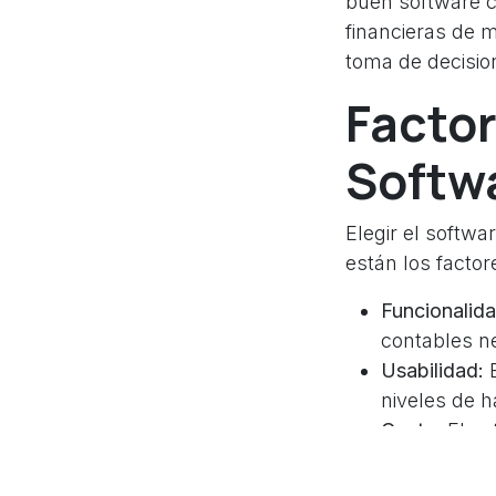
buen software c
financieras de m
toma de decisio
Factor
Softw
Elegir el softwa
están los factor
Funcionalida
contables n
Usabilidad:
E
niveles de h
Costo:
El so
inversión.
Integración: