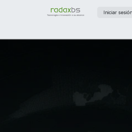
Iniciar sesió
elp
Contáctanos
Empleos