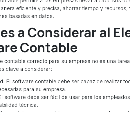
ontable permite a las empresas llevar a cabo sus op
anera eficiente y precisa, ahorrar tiempo y recursos, y 
nes basadas en datos.
es a Considerar al El
are Contable
re contable correcto para su empresa no es una tarea
es clave a considerar:
d:
El software contable debe ser capaz de realizar to
ecesarias para su empresa.
l software debe ser fácil de usar para los empleados
abilidad técnica.
ftware debe ser asequible y proporcionar un buen ret
El software debe ser capaz de integrarse con otros s