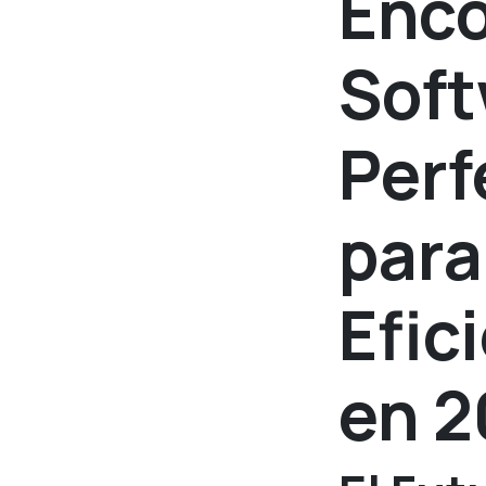
Enco
Soft
Perf
para
Efic
en 