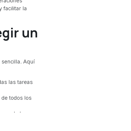
eraciones
facilitar la
egir un
 sencilla. Aquí
das las tareas
 de todos los
orno de la
istemas