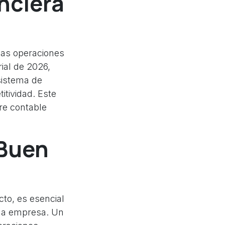
anciera
las operaciones
ial de 2026,
 sistema de
itividad. Este
re contable
 Buen
to, es esencial
una empresa. Un