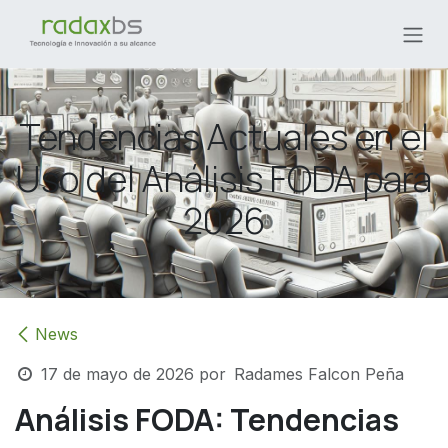
Ir al contenido
Tendencias Actuales en el
Uso del Análisis FODA para
2026
News
17 de mayo de 2026
por
Radames Falcon Peña
Análisis FODA: Tendencias