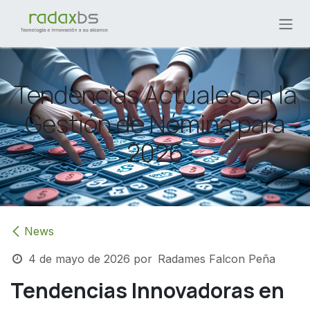
Ir al contenido
Tendencias Actuales en la
Gestión de Nómina para
2026
News
4 de mayo de 2026
por
Radames Falcon Peña
Tendencias Innovadoras en