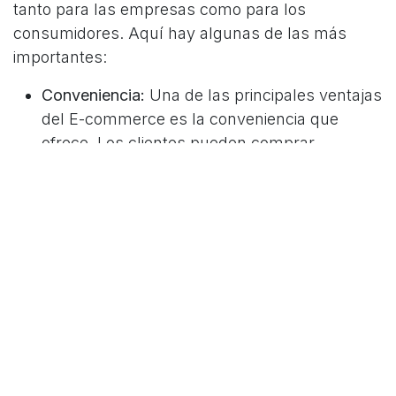
tanto para las empresas como para los
consumidores. Aquí hay algunas de las más
importantes:
Conveniencia:
Una de las principales ventajas
del E-commerce es la conveniencia que
ofrece. Los clientes pueden comprar
productos o servicios en cualquier momento
y en cualquier lugar, siempre que tengan una
conexión a Internet.
Mayor alcance de mercado:
Las empresas
pueden llegar a un público mucho más
amplio con el E-commerce que con una
tienda física tradicional. Esto puede resultar
en un aumento de las ventas y los ingresos.
Costos operativos más bajos:
Al no tener que
mantener una tienda física, las empresas que